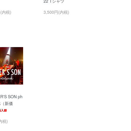
22 Tシャツ
円(内税)
3,500円(内税)
R'S SON ph
ok（新価
内税)