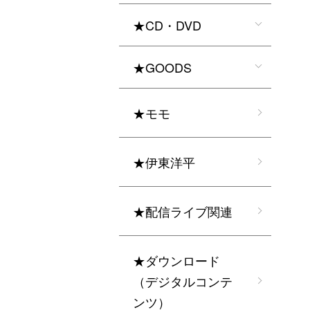
★CD・DVD
★GOODS
★モモ
★伊東洋平
★配信ライブ関連
★ダウンロード
（デジタルコンテ
ンツ）