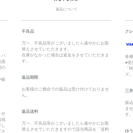
返品について
不良品
ク
万一、不良品等がございましたら速やかにお取
替えさせていただきます。
在庫がなかった場合は返金をさせていただきま
うパ
各
す。
投函
●使
間の
「M
ズ
返品期限
や破
。
お客様のご都合での返品は受け付けておりませ
三
ん。
振
ま
返品送料
させ
す
地域
万一、不良品等がございましたら速やかにお取
詳し
替えさせていただきますので該当商品を「送料
ゆ
下さ