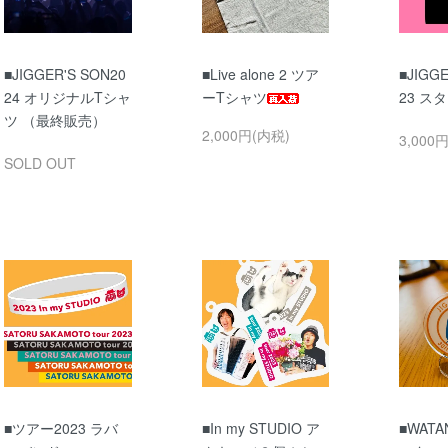
■JIGGER'S SON20
■Live alone 2 ツア
■JIGGE
24 オリジナルTシャ
ーTシャツ
23 ス
ツ （最終販売）
2,000円(内税)
3,000
SOLD OUT
■ツアー2023 ラバ
■In my STUDIO ア
■WATA