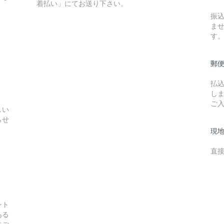
着払い」にてお送り下さい。
振
ま
す
郵
払
し
ご入
しい
らせ
現
直
ント
ある