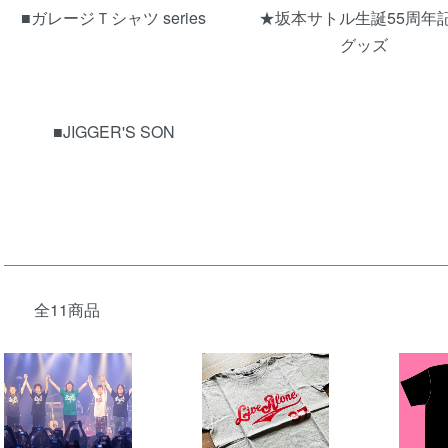
■ガレージＴシャツ series
★坂本サトル生誕55周年
グッズ
■JIGGER'S SON
全11商品