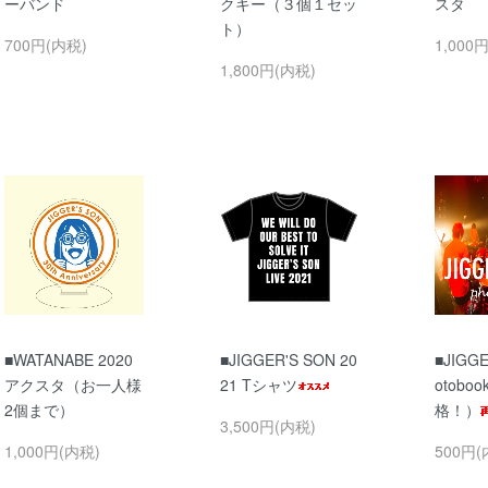
ーバンド
クキー（３個１セッ
スタ
ト）
700円(内税)
1,000
1,800円(内税)
■WATANABE 2020
■JIGGER'S SON 20
■JIGGE
アクスタ（お一人様
21 Tシャツ
otobo
2個まで）
格！）
3,500円(内税)
1,000円(内税)
500円(