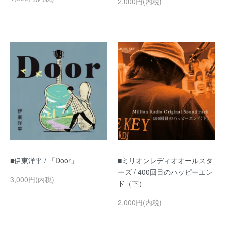
2,000円(内税)
■伊東洋平 / 「Door」
■ミリオンレディオオールスタ
ーズ / 400回目のハッピーエン
3,000円(内税)
ド（下）
2,000円(内税)