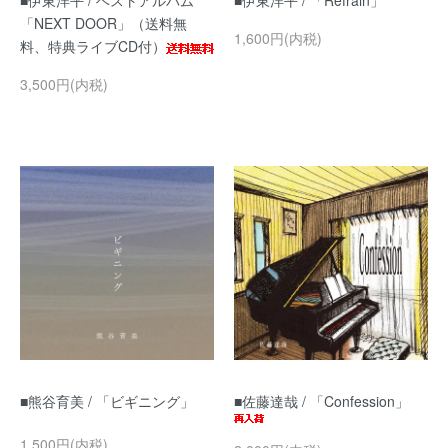
■伊東洋平 / ベストアルバム
■伊東洋平 / 「Refrain」
「NEXT DOOR」（送料無
1,600円(内税)
料、特典ライブCD付）
3,500円(内税)
■熊谷育美 / 「ビギニング」
■佐藤達哉 / 「Confession」
1,500円(内税)