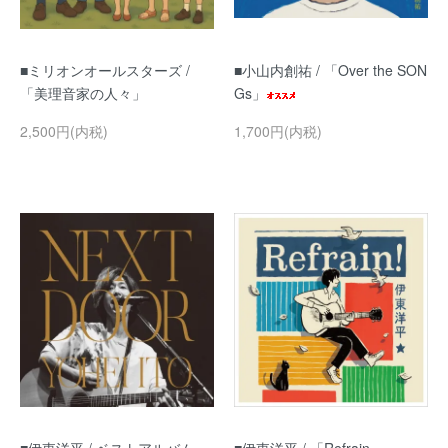
■ミリオンオールスターズ /
■小山内創祐 / 「Over the SON
「美理音家の人々」
Gs」
2,500円(内税)
1,700円(内税)