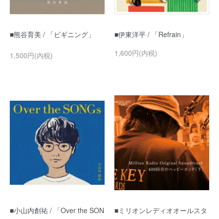
■熊谷育美 / 「ビギニング」
■伊東洋平 / 「Refrain」
1,600円(内税)
1,500円(内税)
■小山内創祐 / 「Over the SON
■ミリオンレディオオールスタ